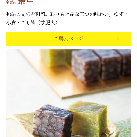
最中
独鈷
独鈷の文様を刻印。彩りも上品な三つの味わい。ゆず・
小倉・こし餡（求肥入）
ご購入ページ