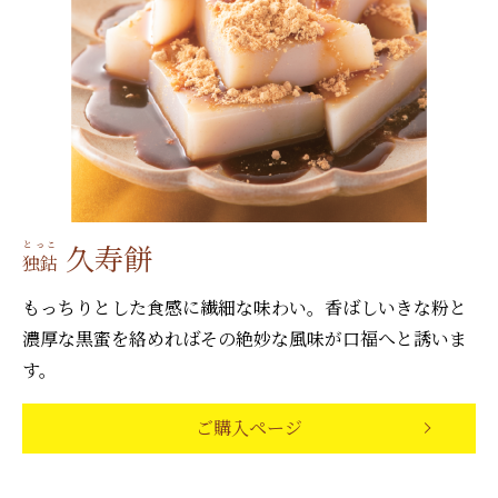
久寿餅
とっこ
独鈷
もっちりとした食感に繊細な味わい。香ばしいきな粉と
濃厚な黒蜜を絡めればその絶妙な風味が口福へと誘いま
す。
ご購入ページ