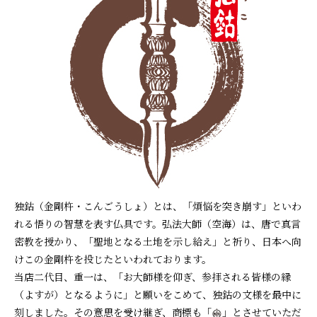
独鈷（金剛杵・こんごうしょ）とは、「煩悩を突き崩す」といわ
れる悟りの智慧を表す仏具です。弘法大師（空海）は、唐で真言
密教を授かり、「聖地となる土地を示し給え」と祈り、日本へ向
けこの金剛杵を投じたといわれております。
当店二代目、重一は、「お大師様を仰ぎ、参拝される皆様の縁
（よすが）となるように」と願いをこめて、独鈷の文様を最中に
刻しました。その意思を受け継ぎ、商標も「
」とさせていただ