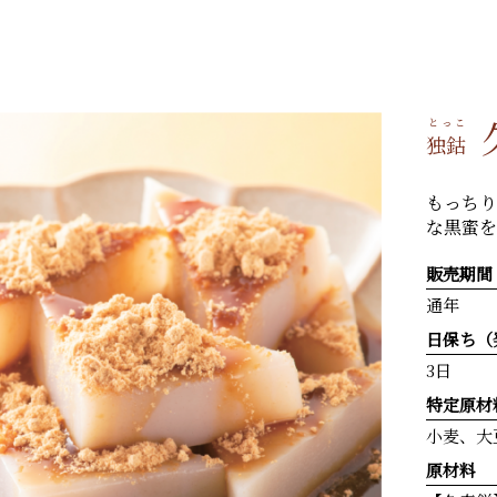
とっこ
独鈷
もっちり
な黒蜜を
販売期間
通年
日保ち（
3日
特定原材
小麦、大
原材料