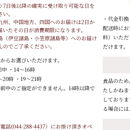
り7日後以降の確実に受け取り可能な日を
さい。
・代金引換
九州、中国地方、四国へのお届けは2日か
配送時にお
届いたその日が消費期限になります。
料）いただ
島（伊豆諸島・小笠原諸島等）へのお届け
んのでご了承ください。
だけます。
記からお選びいただけます。
中 ・14～16時
～20時 ・19～21時
食品のため
前中のご指定ができません。14時以降で
たしかねま
。
しておりま
る場合には
話(044-288-4437）にお掛け頂きオペ