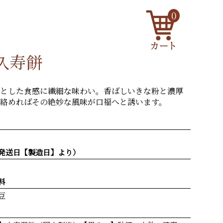
0
久寿餅
とした食感に繊細な味わい。香ばしいきな粉と濃厚
絡めればその絶妙な風味が口福へと誘います。
発送日【製造日】より）
料
豆