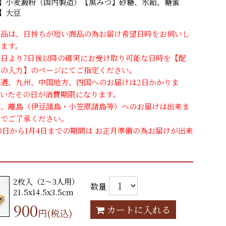
】小麦澱粉（国内製造）【黒みつ】砂糖、水飴、糖蜜
】大豆
商品は、日持ちが短い商品の為お届け希望日時をお伺いし
ります。
文日より7日後以降の確実にお受け取り可能な日時を【配
定の入力】のページにてご指定ください。
海道、九州、中国地方、四国へのお届けは2日かかりま
届いたその日が消費期限になります。
縄、離島（伊豆諸島・小笠原諸島等）へのお届けは出来ま
のでご了承ください。
30日から1月4日までの期間は お正月準備の為お届けが出来
ん
2枚入（2～3人用）
数量
21.5x14.5x3.5cm
900
カートに入れる
円(税込)