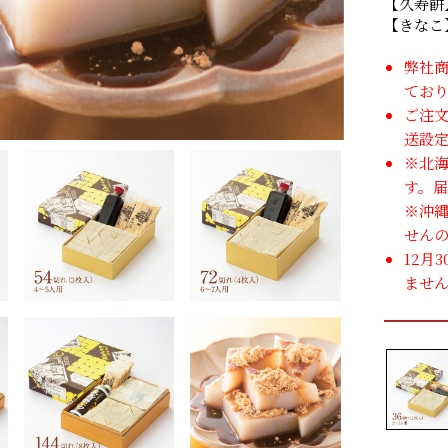
【久寿餅
【きなこ
弊社
てお
ご注
送設
※北
す。
※沖
せん
12月
ませ