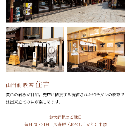
住吉
山門前 喫茶
黄色の看板が目印。売店に隣接する洗練された和モダンの喫茶で
は出来立ての味が楽しめます。
お大師様のご縁日
毎月20・21日 久寿餅（お召し上がり）半額