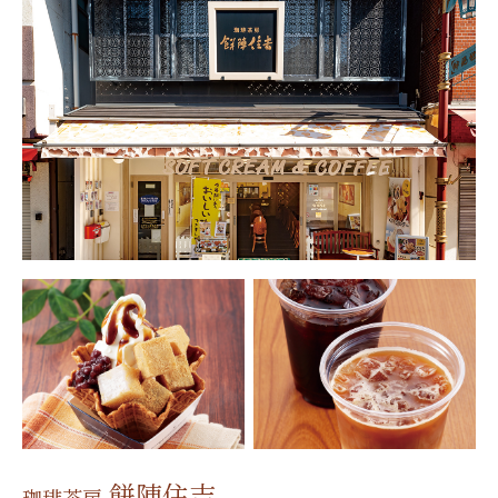
餅陣住吉
珈琲茶房